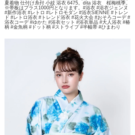
夏着物 仕付け糸付 小紋 浴衣 6475。dita 浴衣 桜梅桃季。
※帯板はプラス1000円となります。#浴衣 #浴衣ジェンヌ
#新作浴衣 #レトロ #レトロモダン #浴衣SIENNE #トレン
ド #レトロ浴衣 #トレンド浴衣 #花火大会 #おそろコーデ #
浴衣コーデ #ゆかた #浴衣セット #浴衣単品 #大人浴衣 #椿
柄 #金魚柄 #ドット柄 #ストライプ #半幅帯 #ひまわり