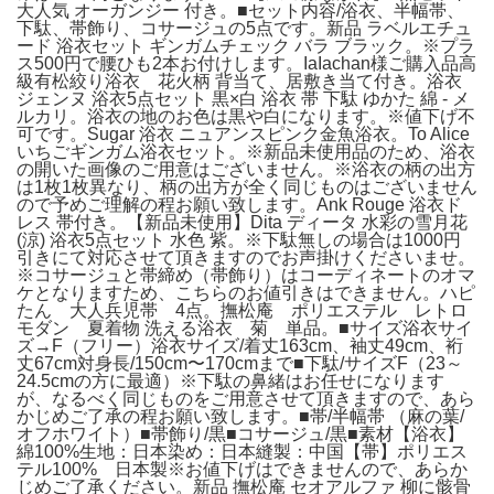
大人気 オーガンジー 付き。■セット内容/浴衣、半幅帯、
下駄、帯飾り、コサージュの5点です。新品 ラベルエチュ
ード 浴衣セット ギンガムチェック バラ ブラック。※プラ
ス500円で腰ひも2本お付けします。IaIachan様ご購入品高
級有松絞り浴衣 花火柄 背当て、居敷き当て付き。浴衣
ジェンヌ 浴衣5点セット 黒×白 浴衣 帯 下駄 ゆかた 綿 - メ
ルカリ。浴衣の地のお色は黒や白になります。※値下げ不
可です。Sugar 浴衣 ニュアンスピンク金魚浴衣。To Alice
いちごギンガム浴衣セット。※新品未使用品のため、浴衣
の開いた画像のご用意はございません。※浴衣の柄の出方
は1枚1枚異なり、柄の出方が全く同じものはございません
ので予めご理解の程お願い致します。Ank Rouge 浴衣ド
レス 帯付き。【新品未使用】Dita ディータ 水彩の雪月花
(涼) 浴衣5点セット 水色 紫。※下駄無しの場合は1000円
引きにて対応させて頂きますのでお声掛けくださいませ。
※コサージュと帯締め（帯飾り）はコーディネートのオマ
ケとなりますため、こちらのお値引きはできません。ハピ
たん 大人兵児帯 4点。撫松庵 ポリエステル レトロ
モダン 夏着物 洗える浴衣 菊 単品。■サイズ浴衣サイ
ズ→F（フリー）浴衣サイズ/着丈163cm、袖丈49cm、裄
丈67cm対身長/150cm〜170cmまで■下駄/サイズF（23～
24.5cmの方に最適）※下駄の鼻緒はお任せになります
が、なるべく同じものをご用意させて頂きますので、あら
かじめご了承の程お願い致します。■帯/半幅帯 （麻の葉/
オフホワイト）■帯飾り/黒■コサージュ/黒■素材【浴衣】
綿100%生地：日本染め：日本縫製：中国【帯】ポリエス
テル100% 日本製※お値下げはできませんので、あらか
じめご了承ください。新品 撫松庵 セオアルファ 柳に骸骨