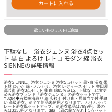
カートに入れる
欲しいものリストに追加
下駄なし 浴衣ジェンヌ 浴衣4点セッ
ト 黒 白 よろけ レトロ モダン 綿 浴衣
SIENNEの詳細情報
浴衣SIENNE。浴衣ジェンヌ 浴衣5点セット 黒×白 浴衣 帯
下駄 ゆかた 綿 - メルカリ。浴衣 レディース セット 誉田屋
源兵衛 浴衣3点セット 蓮 白 綿85％麻15。下駄なしに変更
済み浴衣ブランド『浴衣ジェンヌ』の浴衣セットです。
Y3284◆有松鳴海絞り 綿 広衿 仕付け糸・居敷当て付 手縫
い 高級浴衣。※全て新品未使用となります。ふりふ セパ
レート浴衣風セットアップ。※浴衣単品は7999円、帯の
みは3333円となります。dita 【凪の藤ながれ】5点セット