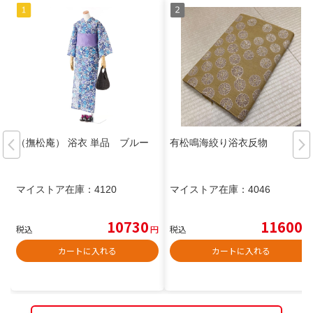
（撫松庵） 浴衣 単品 ブルー
有松鳴海絞り浴衣反物
マイストア在庫：
4120
マイストア在庫：
4046
10730
11600
税込
円
税込
円
カートに入れる
カートに入れる