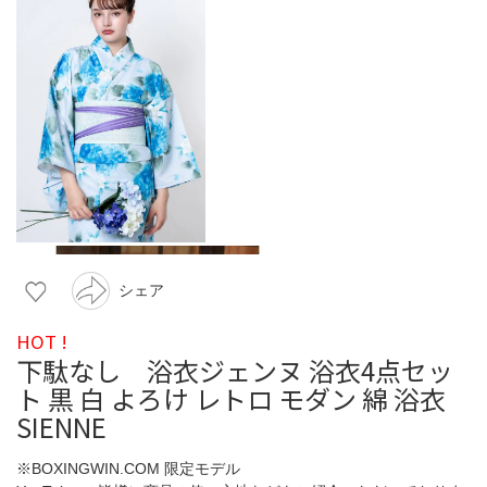
シェア
HOT !
下駄なし 浴衣ジェンヌ 浴衣4点セッ
ト 黒 白 よろけ レトロ モダン 綿 浴衣
SIENNE
※BOXINGWIN.COM 限定モデル