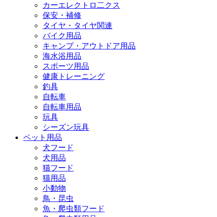
カーエレクトロ二クス
保安・補修
タイヤ・タイヤ関連
バイク用品
キャンプ・アウトドア用品
海水浴用品
スポーツ用品
健康トレーニング
釣具
自転車
自転車用品
玩具
シーズン玩具
ペット用品
犬フード
犬用品
猫フード
猫用品
小動物
鳥・昆虫
魚・爬虫類フード