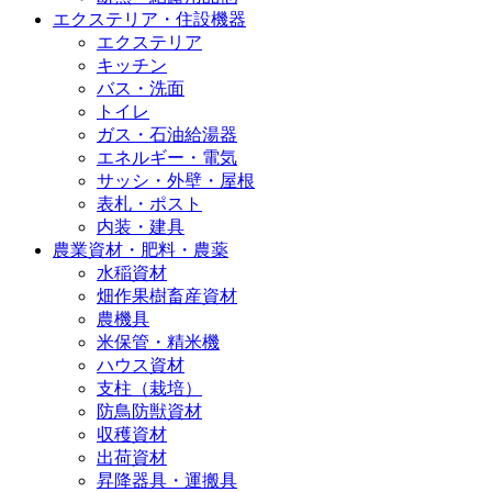
エクステリア・住設機器
エクステリア
キッチン
バス・洗面
トイレ
ガス・石油給湯器
エネルギー・電気
サッシ・外壁・屋根
表札・ポスト
内装・建具
農業資材・肥料・農薬
水稲資材
畑作果樹畜産資材
農機具
米保管・精米機
ハウス資材
支柱（栽培）
防鳥防獣資材
収穫資材
出荷資材
昇降器具・運搬具