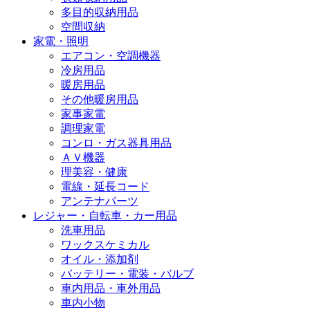
多目的収納用品
空間収納
家電・照明
エアコン・空調機器
冷房用品
暖房用品
その他暖房用品
家事家電
調理家電
コンロ・ガス器具用品
ＡＶ機器
理美容・健康
電線・延長コード
アンテナパーツ
レジャー・自転車・カー用品
洗車用品
ワックスケミカル
オイル・添加剤
バッテリー・電装・バルブ
車内用品・車外用品
車内小物