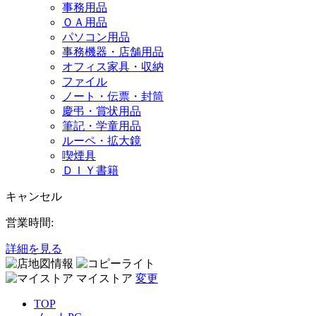
事務用品
ＯＡ用品
パソコン用品
事務機器・店舗用品
オフィス家具・収納
ファイル
ノート・伝票・封筒
慶弔・賞状用品
筆記・学童用品
ルーペ・拡大鏡
喫煙具
ＤＩＹ書籍
キャンセル
営業時間:
詳細を見る
マイストア
変更
TOP