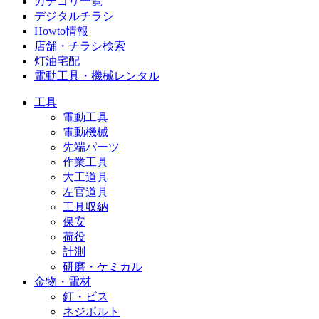
カテゴリ一覧
デジタルチラシ
Howto情報
店舗・チラシ検索
灯油宅配
電動工具・機械レンタル
工具
電動工具
電動機械
先端パーツ
作業工具
大工道具
左官道具
工具収納
保安
荷役
計測
研磨・ケミカル
金物・電材
釘・ビス
ネジボルト