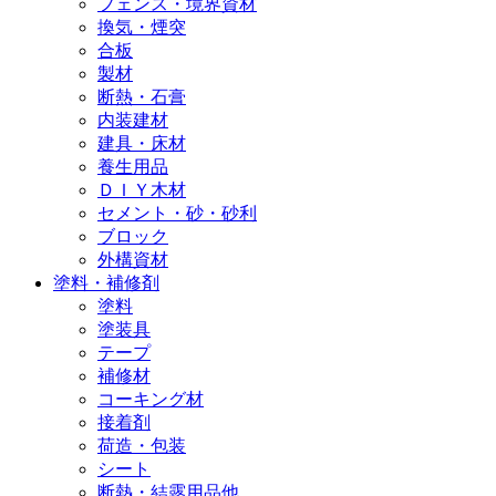
フェンス・境界資材
換気・煙突
合板
製材
断熱・石膏
内装建材
建具・床材
養生用品
ＤＩＹ木材
セメント・砂・砂利
ブロック
外構資材
塗料・補修剤
塗料
塗装具
テープ
補修材
コーキング材
接着剤
荷造・包装
シート
断熱・結露用品他