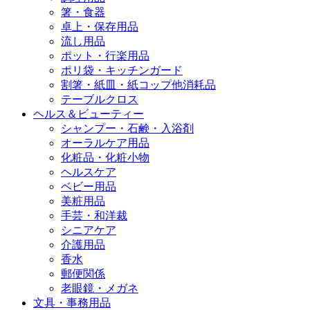
箸・食器
卓上・保存用品
流し用品
ポット・行楽用品
ポリ袋・キッチンガード
割箸・紙皿・紙コップ他消耗品
テーブルクロス
ヘルス＆ビューティー
シャンプー・石鹸・入浴剤
オーラルケア用品
化粧品・化粧小物
ヘルスケア
ベビー用品
美粧用品
手芸・和洋裁
シニアケア
介護用品
香水
郵便関係
老眼鏡・メガネ
文具・事務用品