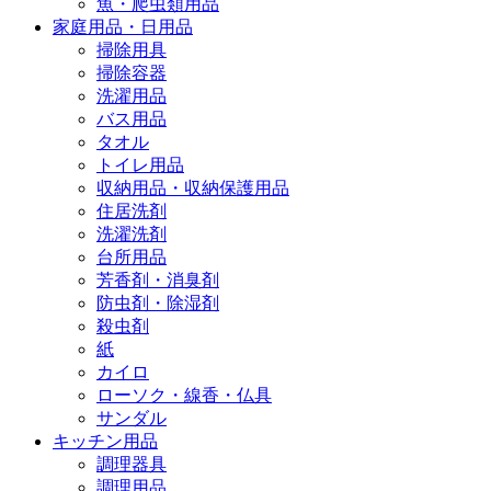
魚・爬虫類用品
家庭用品・日用品
掃除用具
掃除容器
洗濯用品
バス用品
タオル
トイレ用品
収納用品・収納保護用品
住居洗剤
洗濯洗剤
台所用品
芳香剤・消臭剤
防虫剤・除湿剤
殺虫剤
紙
カイロ
ローソク・線香・仏具
サンダル
キッチン用品
調理器具
調理用品