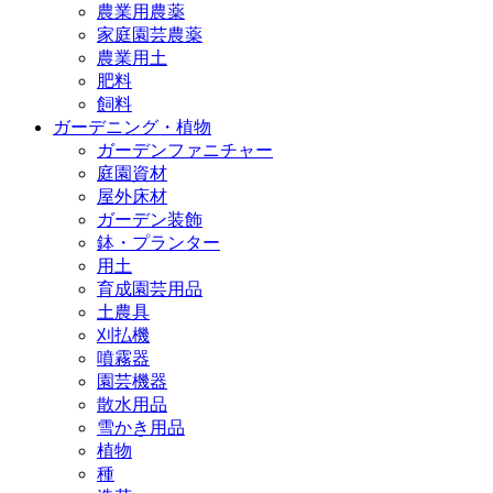
農業用農薬
家庭園芸農薬
農業用土
肥料
飼料
ガーデニング・植物
ガーデンファニチャー
庭園資材
屋外床材
ガーデン装飾
鉢・プランター
用土
育成園芸用品
土農具
刈払機
噴霧器
園芸機器
散水用品
雪かき用品
植物
種