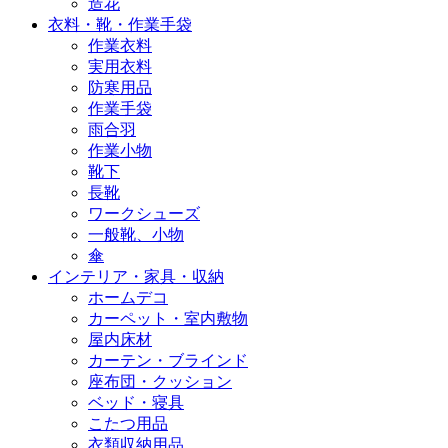
造花
衣料・靴・作業手袋
作業衣料
実用衣料
防寒用品
作業手袋
雨合羽
作業小物
靴下
長靴
ワークシューズ
一般靴、小物
傘
インテリア・家具・収納
ホームデコ
カーペット・室内敷物
屋内床材
カーテン・ブラインド
座布団・クッション
ベッド・寝具
こたつ用品
衣類収納用品