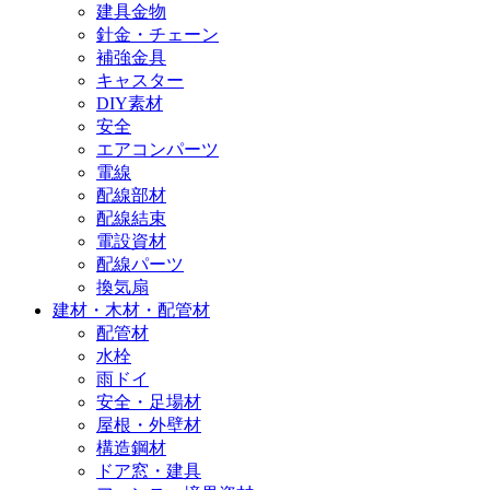
建具金物
針金・チェーン
補強金具
キャスター
DIY素材
安全
エアコンパーツ
電線
配線部材
配線結束
電設資材
配線パーツ
換気扇
建材・木材・配管材
配管材
水栓
雨ドイ
安全・足場材
屋根・外壁材
構造鋼材
ドア窓・建具