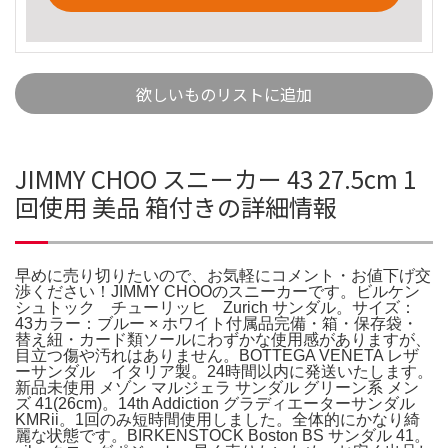
欲しいものリストに追加
JIMMY CHOO スニーカー 43 27.5cm 1
回使用 美品 箱付きの詳細情報
早めに売り切りたいので、お気軽にコメント・お値下げ交
渉ください！JIMMY CHOOのスニーカーです。ビルケン
シュトック チューリッヒ Zurich サンダル。サイズ：
43カラー：ブルー × ホワイト付属品完備・箱・保存袋・
替え紐・カード類ソールにわずかな使用感がありますが、
目立つ傷や汚れはありません。BOTTEGA VENETA レザ
ーサンダル イタリア製。24時間以内に発送いたします。
新品未使用 メゾン マルジェラ サンダル グリーン系 メン
ズ 41(26cm)。14th Addiction グラディエーターサンダル
KMRii。1回のみ短時間使用しました。全体的にかなり綺
麗な状態です。BIRKENSTOCK Boston BS サンダル 41。