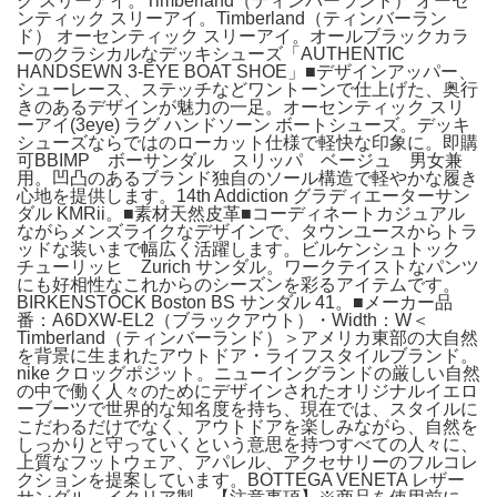
ク スリーアイ。Timberland（ティンバーランド） オーセ
ンティック スリーアイ。Timberland（ティンバーラン
ド） オーセンティック スリーアイ。オールブラックカラ
ーのクラシカルなデッキシューズ「AUTHENTIC
HANDSEWN 3-EYE BOAT SHOE」■デザインアッパー、
シューレース、ステッチなどワントーンで仕上げた、奥行
きのあるデザインが魅力の一足。オーセンティック スリ
ーアイ(3eye) ラグ ハンドソーン ボートシューズ。デッキ
シューズならではのローカット仕様で軽快な印象に。即購
可BBIMP ボーサンダル スリッパ ベージュ 男女兼
用。凹凸のあるブランド独自のソール構造で軽やかな履き
心地を提供します。14th Addiction グラディエーターサン
ダル KMRii。■素材天然皮革■コーディネートカジュアル
ながらメンズライクなデザインで、タウンユースからトラ
ッドな装いまで幅広く活躍します。ビルケンシュトック
チューリッヒ Zurich サンダル。ワークテイストなパンツ
にも好相性なこれからのシーズンを彩るアイテムです。
BIRKENSTOCK Boston BS サンダル 41。■メーカー品
番：A6DXW-EL2（ブラックアウト）・Width：W＜
Timberland（ティンバーランド）＞アメリカ東部の大自然
を背景に生まれたアウトドア・ライフスタイルブランド。
nike クロッグポジット。ニューイングランドの厳しい自然
の中で働く人々のためにデザインされたオリジナルイエロ
ーブーツで世界的な知名度を持ち、現在では、スタイルに
こだわるだけでなく、アウトドアを楽しみながら、自然を
しっかりと守っていくという意思を持つすべての人々に、
上質なフットウェア、アパレル、アクセサリーのフルコレ
クションを提案しています。BOTTEGA VENETA レザー