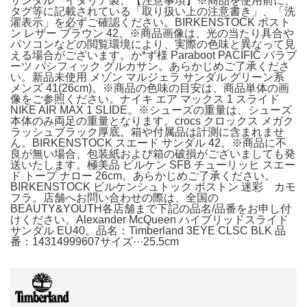
サンダル イタリア製。【注意事項】※商品を使用前に、
タグ等に記載されている「取り扱い上の注意書き」、「洗
濯表示」を必ずご確認ください。BIRKENSTOCK ボスト
ン レザー ブラウン 42。※商品画像は、光の当たり具合や
パソコンなどの閲覧環境により、実際の色味と異なって見
える場合がございます。か*ず様 Paraboot PACIFIC パラブ
ーツ パシフィック グルカサン。あらかじめご了承くださ
い。新品未使用 メゾン マルジェラ サンダル グリーン系
メンズ 41(26cm)。※商品の色味の目安は、商品単体の画
像をご参照ください。ナイキ エア マックス 1 スライド
NIKE AIR MAX 1 SLIDE。※シューズの重量は、シューズ
本体のみ両足の重量となります。crocs クロックス メガク
ラッシュブラック厚底。箱や付属品は計測に含まれませ
ん。BIRKENSTOCK スエード サンダル 42。※商品に不
良が無い場合、包装紙および箱の破損がございましても発
送いたします。極美品 ビルケン SFB チューリッヒ スエー
ド トープ ナロー 26cm。あらかじめご了承ください。
BIRKENSTOCK ビルケンシュトック ボストン 迷彩 カモ
フラ。店舗へお問い合わせの際は、全国の
BEAUTY&YOUTH各店舗まで下記の品名/品番をお申し付
けください。Alexander McQueen ハイブリッドスライド
サンダル EU40。品名：Timberland 3EYE CLSC BLK 品
番：14314999607サイズ···25.5cm