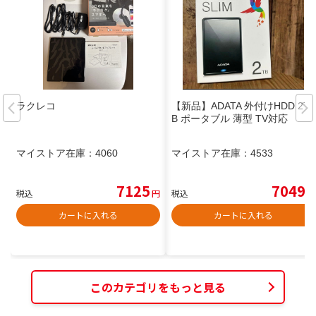
ラクレコ
【新品】ADATA 外付けHDD 2T
B ポータブル 薄型 TV対応
マイストア在庫：
4060
マイストア在庫：
4533
7125
7049
税込
円
税込
円
カートに入れる
カートに入れる
このカテゴリをもっと見る