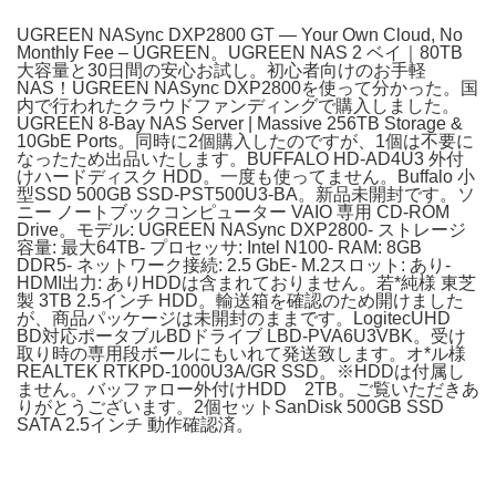
UGREEN NASync DXP2800 GT — Your Own Cloud, No
Monthly Fee – UGREEN。UGREEN NAS 2 ベイ｜80TB
大容量と30日間の安心お試し。初心者向けのお手軽
NAS！UGREEN NASync DXP2800を使って分かった。国
内で行われたクラウドファンディングで購入しました。
UGREEN 8-Bay NAS Server | Massive 256TB Storage &
10GbE Ports。同時に2個購入したのですが、1個は不要に
なったため出品いたします。BUFFALO HD-AD4U3 外付
けハードディスク HDD。一度も使ってません。Buffalo 小
型SSD 500GB SSD-PST500U3-BA。新品未開封です。ソ
ニー ノートブックコンピューター VAIO 専用 CD-ROM
Drive。モデル: UGREEN NASync DXP2800- ストレージ
容量: 最大64TB- プロセッサ: Intel N100- RAM: 8GB
DDR5- ネットワーク接続: 2.5 GbE- M.2スロット: あり-
HDMI出力: ありHDDは含まれておりません。若*純様 東芝
製 3TB 2.5インチ HDD。輸送箱を確認のため開けました
が、商品パッケージは未開封のままです。LogitecUHD
BD対応ポータブルBDドライブ LBD-PVA6U3VBK。受け
取り時の専用段ボールにもいれて発送致します。オ*ル様
REALTEK RTKPD-1000U3A/GR SSD。※HDDは付属し
ません。バッファロー外付けHDD 2TB。ご覧いただきあ
りがとうございます。2個セットSanDisk 500GB SSD
SATA 2.5インチ 動作確認済。